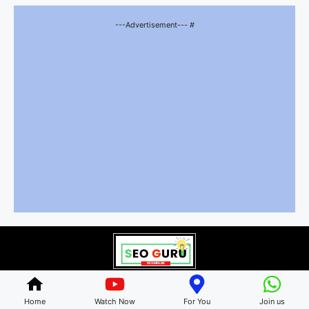
---Advertisement--- #
© 2026 bhartiyriyashat.com • All rights reserved
Home
Watch Now
For You
Join us