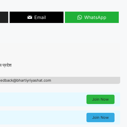
Email
WhatsApp
य प्रदेश
eedback@bhartiyriyashat.com
Join Now
Join Now