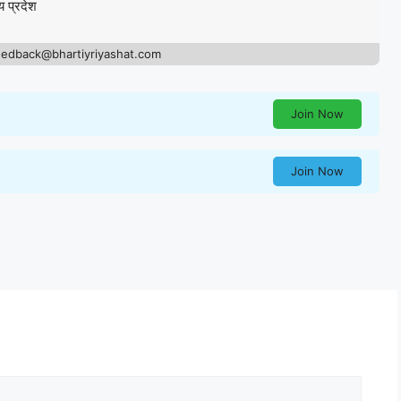
य प्रदेश
eedback@bhartiyriyashat.com
Join Now
Join Now