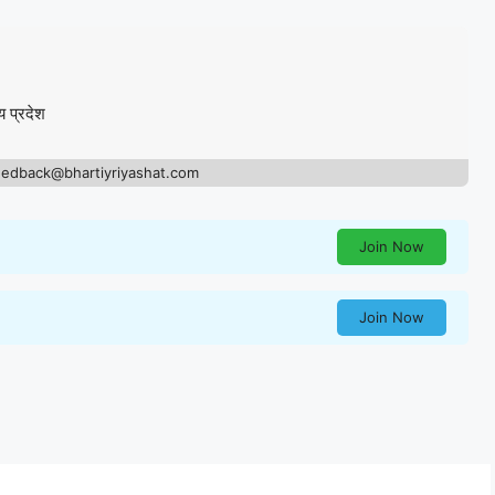
य प्रदेश
eedback@bhartiyriyashat.com
Join Now
Join Now