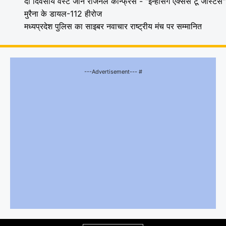
दो दिवसीय वेस्ट जोन रीजनल कॉन्फ्रेंस - "इन्हेंसिंग एक्सेस टू जस्टिस"
मुरैना के डायल-112 हीरोज
मध्यप्रदेश पुलिस का साइबर नवाचार राष्ट्रीय मंच पर सम्मानित
---Advertisement--- #