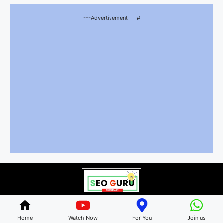
---Advertisement--- #
© 2026 bhartiyriyashat.com • All rights reserved
Home
Watch Now
For You
Join us