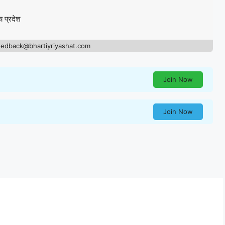
य प्रदेश
eedback@bhartiyriyashat.com
Join Now
Join Now