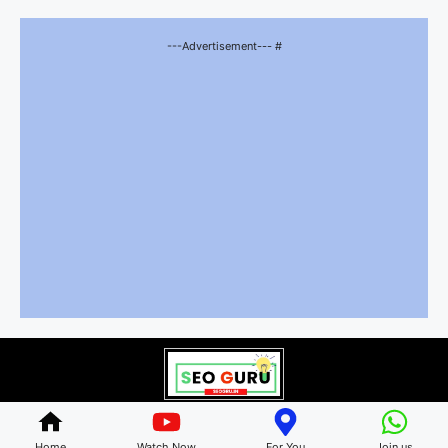
---Advertisement--- #
© 2026 bhartiyriyashat.com • All rights reserved
Home
Watch Now
For You
Join us